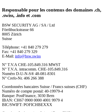
Responsable pour les contenus des domaines .ch,
.swiss, .info et .com
BSW SECURITY AG / SA / Ltd
Förrlibuckstrasse 66
8005 Zürich
Suisse
Téléphone: +41 840 279 279
Fax: +41 840 279 329
E-Mail:
info@bsw.swiss
N° T.V.A CHE-105.849.316 MWST
N° T.V.A. intracomm. CHE-105.849.316
Numéro D-U-N-S® 48-081-8301
N° Crefo-Nr. 406 266 388
Coordonnées bancaires Suisse / Francs suisses (CHF)
Numéro de compte postal: 40-19979-4
Banque: PostFinance, 3030 Bern
IBAN: CH67 0900 0000 4001 9979 4
BIC/SWIFT: POFICHBEXXX