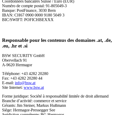
Coordonnées bancaires Suisse / Euro (EUR)
Numéro de compte postal: 91-805049-3
Banque: PostFinance, 3030 Bern
IBAN: CH67 0900 0000 9180 5049 3
BIC/SWIFT: POFICHBEXXX
Responsable pour les contenus des domaines .at, .de,
.eu, .hr et .si
BSW SECURITY GmbH
Obervellach 91
A-9620 Hermagor
Téléphone: +43 4282 20280
Fax: +43 4282 20280 44
E-mail:
info@bsw.at
Site Internet:
www.bsw.at
Forme juridique: Société à responsabilité limitée de droit allemand
Branche d’activité: commerce et service
Gérants: Jim Steiner, Markus Hußmann
Siège: Hermagor-Pressegger See
Juridiction compétente: BG Hermagor