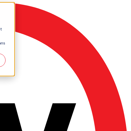
et
dans