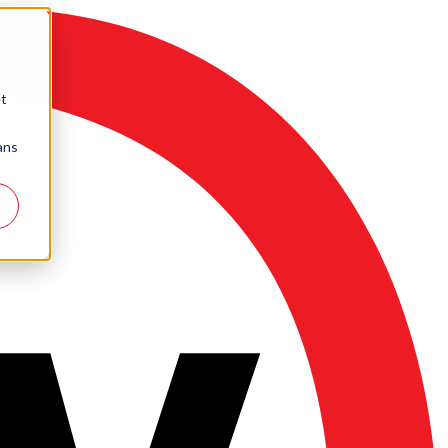
et
dans