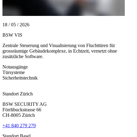
18 / 05 / 2026
2
BSW VIS
S
F
Zentrale Steuerung und Visualisierung von Fluchttüren für
grossräumige Gebäudekomplexe, in Echtzeit, vernetzt ohne
B
zusätzliche Software.
F
P
Notausgänge
Türsysteme
N
Sicherheitstechnik
Standort Zürich
BSW SECURITY AG
Förrlibuckstrasse 66
CH-8005 Zürich
+41 840 279 279
Standort Basel