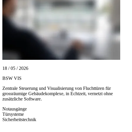
18 / 05 / 2026
2
BSW VIS
S
F
Zentrale Steuerung und Visualisierung von Fluchttüren für
grossräumige Gebäudekomplexe, in Echtzeit, vernetzt ohne
B
zusätzliche Software.
F
P
Notausgänge
Türsysteme
N
Sicherheitstechnik