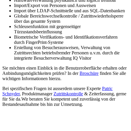
Hardwareverwaltung physikalisch und logisch trennbar
Import/Export von Personen und Ausweisen
Import über LDAP-Schnittstelle und aus SQL-Datenbanken
Globale Bereichswechselkontrolle / Zutrittswiederholsperre
über das gesamte System
Schleusenfunktion mit gegenseitiger
Türzustandsbeeinflussung
Biometrische Verifikations- und Identifikationsverfahren
durch FingerPrint-Systeme
Erstellung von Besucherausweisen, Verwaltung von
Zutrittsrechten betriebsfremder Personen u.v.m. durch die
integrierte Besucherverwaltung IQ Visitor
Sie möchten einen Einblick in die Benutzeroberfläche erhalten oder
Anbindungsmöglichkeiten prüfen? In der
Broschüre
finden Sie alle
wichtigen Informationen hierzu.
Bei spezifischen Fragen ist ausserdem unsere Experte
Patric
Schnyder
, Produktmanager
Zutrittskontrolle
& Zeiterfassung, gerne
für Sie da.
Wir beraten Sie kompetent und zuverlässig von der
Bestandesaufnahme bis hin zur Umsetzung.