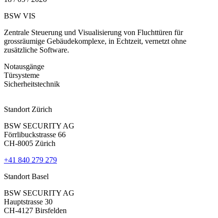
BSW VIS
S
F
Zentrale Steuerung und Visualisierung von Fluchttüren für
grossräumige Gebäudekomplexe, in Echtzeit, vernetzt ohne
B
zusätzliche Software.
F
P
Notausgänge
Türsysteme
N
Sicherheitstechnik
Standort Zürich
BSW SECURITY AG
Förrlibuckstrasse 66
CH-8005 Zürich
+41 840 279 279
Standort Basel
BSW SECURITY AG
Hauptstrasse 30
CH-4127 Birsfelden