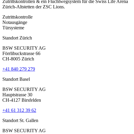
Zutrittskontrollen & ein Fluchtwegsystem für die Swiss Life Arena
V
Zürich-Altstetten der ZSC Lions.
K
Zutrittskontrolle
V
Notausgänge
Z
Türsysteme
Standort Zürich
BSW SECURITY AG
Förrlibuckstrasse 66
CH-8005 Zürich
+41 840 279 279
Standort Basel
BSW SECURITY AG
Hauptstrasse 30
CH-4127 Birsfelden
+41 61 312 39 62
Standort St. Gallen
BSW SECURITY AG