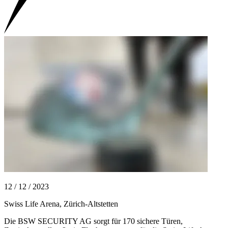
12 / 12 / 2023
2
Swiss Life Arena, Zürich-Altstetten
C
Die BSW SECURITY AG sorgt für 170 sichere Türen,
E