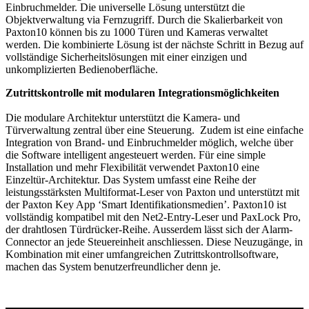
Einbruchmelder
.
Die
universelle Lösung unterstützt die
Objektverwaltung
via
Fernzugriff. Durch die Skalierbarkeit von
Paxton
10
können bis zu 1000 Türen und Kameras verwaltet
werden. Die kombinierte Lösung ist der nächste Schritt in Bezug auf
vollständige Sicherheitslösungen mit einer einzigen
und
unkomplizierten
Bedienoberfläche.
Zutrittskontrolle mit modularen Integrationsmöglichkeiten
Die modulare Architektur unterstützt die Kamera- und
Türverwaltung zentral über eine Steuerung.
Zudem ist eine einfache
Integration von Brand- und Einbruchmelder möglich, welche über
die Software intelligent angesteuert werden. Für eine simple
Installation und mehr Flexibilität verwendet Paxton10 eine
Einzeltür-Architektur. Das System umfasst eine Reihe der
leistungsstärksten Multiformat-Leser von Paxton und unterstützt mit
der Paxton Key App ‘Smart Identifikationsmedien’. Paxton10 ist
vollständig kompatibel mit den Net2-Entry-Leser und PaxLock Pro,
der drahtlosen Türdrücker-Reihe. Ausserdem lässt sich der Alarm-
Connector an jede Steuereinheit anschliessen. Diese Neuzugänge, in
Kombination mit einer umfangreichen Zutrittskontrollsoftware,
machen das System benutzerfreundlicher denn je.