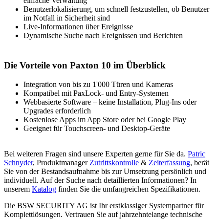
einfache Verwaltung
Benutzerlokalisierung
,
um schnell fest
zu
stellen, ob Benutzer
im Notfall in Sicherheit sind
Live
-I
nformationen über Ereignisse
Dynamische Suche nach Ereignissen und Berichten
Die Vorteile von Paxton 10 im Überblick
Integration von bis zu 1'000 Türen und Kameras
Kompatibel mit PaxLock- und Entry-Systemen
Webbasierte Software – keine Installation, Plug-Ins oder
Upgrades erforderlich
Kostenlose Apps im App Store oder bei Google Play
Geeignet für Touchscreen- und Desktop-Geräte
Bei weiteren Fragen sind unsere Experten gerne für Sie da.
Patric
Schnyder
, Produktmanager
Zutrittskontrolle
&
Zeiterfassung
, berät
Sie von der Bestandsaufnahme bis zur Umsetzung persönlich und
individuell. Auf der Suche nach detaillierten Informationen? In
unserem
Katalog
finden Sie die umfangreichen Spezifikationen.
Die BSW SECURITY AG ist Ihr erstklassiger Systempartner für
Komplettlösungen. Vertrauen Sie auf jahrzehntelange technische